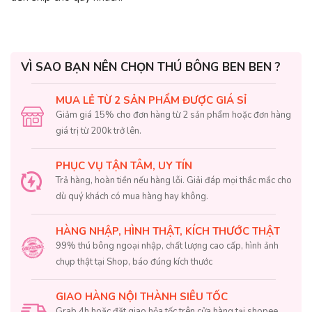
VÌ SAO BẠN NÊN CHỌN THÚ BÔNG BEN BEN ?
MUA LẺ TỪ 2 SẢN PHẨM ĐƯỢC GIÁ SỈ
Giảm giá 15% cho đơn hàng từ 2 sản phẩm hoặc đơn hàng
giá trị từ 200k trở lên.
PHỤC VỤ TẬN TÂM, UY TÍN
Trả hàng, hoàn tiền nếu hàng lỗi. Giải đáp mọi thắc mắc cho
dù quý khách có mua hàng hay không.
HÀNG NHẬP, HÌNH THẬT, KÍCH THƯỚC THẬT
99% thú bông ngoại nhập, chất lượng cao cấp, hình ảnh
chụp thật tại Shop, báo đúng kích thước
GIAO HÀNG NỘI THÀNH SIÊU TỐC
Grab 4h hoặc đặt giao hỏa tốc trên cửa hàng tại shopee.