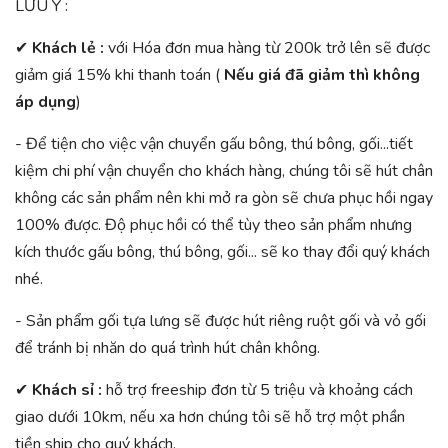
LƯU Ý :
✔
Khách lẻ :
với Hóa đơn mua hàng từ 200k trở lên sẽ được
giảm giá 15% khi thanh toán (
Nếu giá đã giảm thì không
áp dụng
)
- Để tiện cho việc vận chuyển gấu bông, thú bông, gối...tiết
kiệm chi phí vận chuyển cho khách hàng, chúng tôi sẽ hút chân
không các sản phẩm nên khi mở ra gòn sẽ chưa phục hồi ngay
100% được. Độ phục hồi có thể tùy theo sản phẩm nhưng
kích thước gấu bông, thú bông, gối... sẽ ko thay đổi quý khách
nhé.
- Sản phẩm gối tựa lưng sẽ được hút riêng ruột gối và vỏ gối
để tránh bị nhăn do quá trình hút chân không.
✔
Khách sỉ :
hỗ trợ freeship đơn từ 5 triệu và khoảng cách
giao dưới 10km, nếu xa hơn chúng tôi sẽ hỗ trợ một phần
tiền ship cho quý khách.