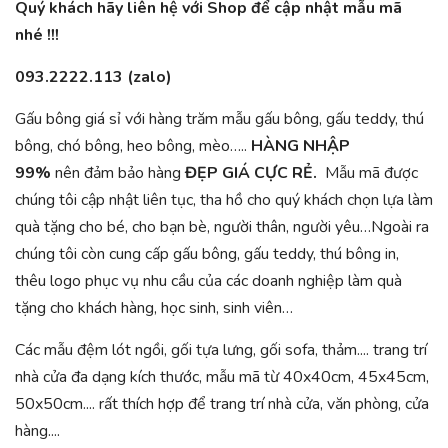
Quý khách hãy liên hệ với Shop để cập nhật mẫu mã
nhé !!!
093.2222.113 (zalo)
Gấu bông giá sỉ với hàng trăm mẫu gấu bông, gấu teddy, thú
bông, chó bông, heo bông, mèo…..
HÀNG NHẬP
99%
nên
đảm bảo hàng
ĐẸP GIÁ CỰC RẺ.
Mẫu mã được
chúng tôi cập nhật liên tục, tha hồ cho quý khách chọn lựa làm
quà tặng cho bé, cho bạn bè, người thân, người yêu…Ngoài ra
chúng tôi còn cung cấp gấu bông, gấu teddy, thú bông in,
thêu logo phục vụ nhu cầu của các doanh nghiệp làm quà
tặng cho khách hàng, học sinh, sinh viên…
Các mẫu đệm lót ngồi, gối tựa lưng, gối sofa, thảm.... trang trí
nhà cửa đa dạng kích thước, mẫu mã từ 40x40cm, 45x45cm,
50x50cm.... rất thích hợp để trang trí nhà cửa, văn phòng, cửa
hàng....