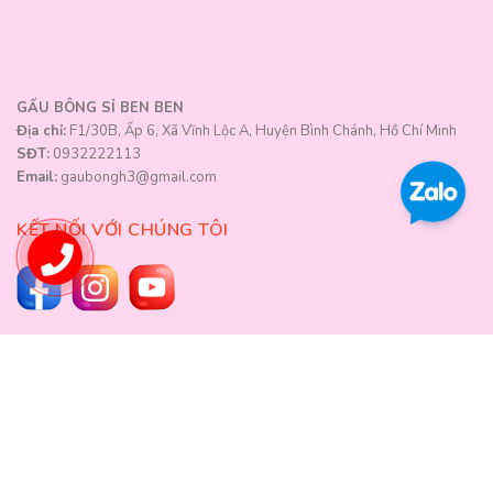
GẤU BÔNG SỈ BEN BEN
Địa chỉ:
F1/30B, Ấp 6, Xã Vĩnh Lộc A, Huyện Bình Chánh, Hồ Chí Minh
SĐT:
0932222113
Email:
gaubongh3@gmail.com
KẾT NỐI VỚI CHÚNG TÔI
0932222113
PHƯƠNG THỨC THANH TOÁN
VỀ CHÚNG TÔI